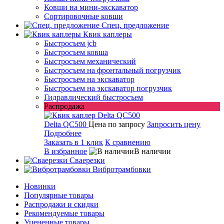
Ковши на мини-экскаватор
Сортировочные ковши
Спец. предложение
Квик каплеры
Быстросъем jcb
Быстросъем ковша
Быстросъем механический
Быстросъем на фронтальный погрузчик
Быстросъем на экскаватор
Быстросъем на экскаватор погрузчик
Гидравлический быстросъем
Распродажа
Delta QC500
Цена по запросу
Запросить цену
Подробнее
Заказать в 1 клик
К сравнению
В избранное
В наличии
Сваерезки
Вибротрамбовки
Новинки
Популярные товары
Распродажи и скидки
Рекомендуемые товары
Уцененные товары