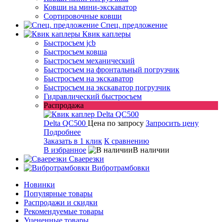
Ковши на мини-экскаватор
Сортировочные ковши
Спец. предложение
Квик каплеры
Быстросъем jcb
Быстросъем ковша
Быстросъем механический
Быстросъем на фронтальный погрузчик
Быстросъем на экскаватор
Быстросъем на экскаватор погрузчик
Гидравлический быстросъем
Распродажа
Delta QC500
Цена по запросу
Запросить цену
Подробнее
Заказать в 1 клик
К сравнению
В избранное
В наличии
Сваерезки
Вибротрамбовки
Новинки
Популярные товары
Распродажи и скидки
Рекомендуемые товары
Уцененные товары