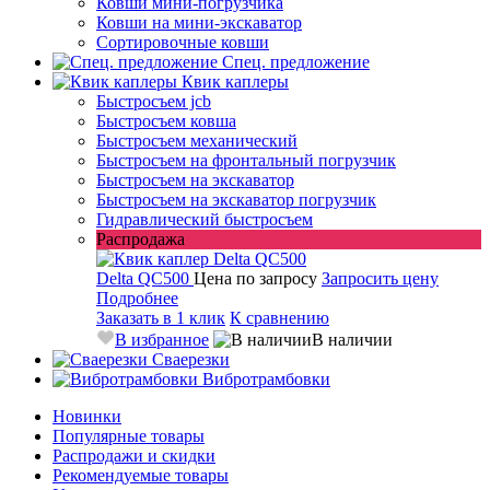
Ковши мини-погрузчика
Ковши на мини-экскаватор
Сортировочные ковши
Спец. предложение
Квик каплеры
Быстросъем jcb
Быстросъем ковша
Быстросъем механический
Быстросъем на фронтальный погрузчик
Быстросъем на экскаватор
Быстросъем на экскаватор погрузчик
Гидравлический быстросъем
Распродажа
Delta QC500
Цена по запросу
Запросить цену
Подробнее
Заказать в 1 клик
К сравнению
В избранное
В наличии
Сваерезки
Вибротрамбовки
Новинки
Популярные товары
Распродажи и скидки
Рекомендуемые товары