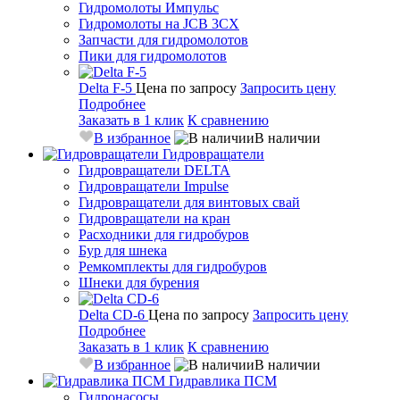
Гидромолоты Импульс
Гидромолоты на JCB 3CX
Запчасти для гидромолотов
Пики для гидромолотов
Delta F-5
Цена по запросу
Запросить цену
Подробнее
Заказать в 1 клик
К сравнению
В избранное
В наличии
Гидровращатели
Гидровращатели DELTA
Гидровращатели Impulse
Гидровращатели для винтовых свай
Гидровращатели на кран
Расходники для гидробуров
Бур для шнека
Ремкомплекты для гидробуров
Шнеки для бурения
Delta CD-6
Цена по запросу
Запросить цену
Подробнее
Заказать в 1 клик
К сравнению
В избранное
В наличии
Гидравлика ПСМ
Гидронасосы