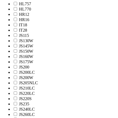
HL757
HL770
HR12
HR16
IT18
IT28
JS115
JS130W
JS145W
JS150W
JS160W
JS175W
JS200
JS200LC
JS200W
JS205NLC
JS210LC
JS220LC
JS220S
JS235
JS240LC
JS260LC