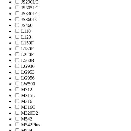
JS290LC
JS305LC
JS330LC
JS360LC
JS460
L110
L120
L150F
L180F
L220F
L560B
LG936
LG953
LG956
LW500
M312
M315L
M316
M316C
M320D2
M542
M542Plus
M544