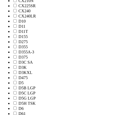
CX210N
CX225SR
CX240
CX240LR
D10
D11
D11T
D155
D275
D355
D355A-3
D375
D3C SA
D3K
D3KXL
D475
D5
D5B LGP
D5C LGP
D5G LGP
D5H TSK
D6
D61