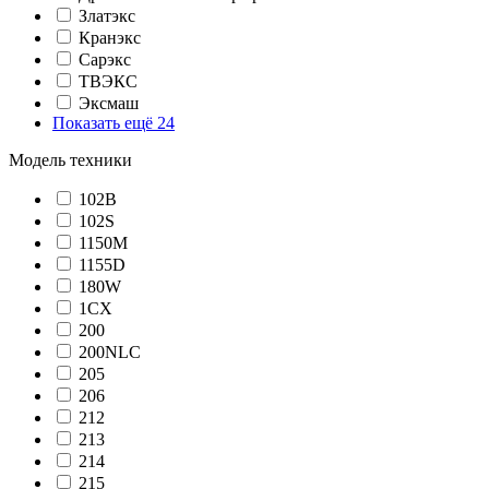
Златэкс
Кранэкс
Сарэкс
ТВЭКС
Эксмаш
Показать ещё 24
Модель техники
102B
102S
1150M
1155D
180W
1CX
200
200NLC
205
206
212
213
214
215