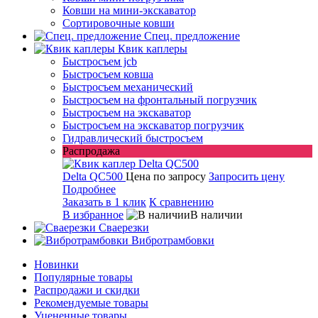
Ковши на мини-экскаватор
Сортировочные ковши
Спец. предложение
Квик каплеры
Быстросъем jcb
Быстросъем ковша
Быстросъем механический
Быстросъем на фронтальный погрузчик
Быстросъем на экскаватор
Быстросъем на экскаватор погрузчик
Гидравлический быстросъем
Распродажа
Delta QC500
Цена по запросу
Запросить цену
Подробнее
Заказать в 1 клик
К сравнению
В избранное
В наличии
Сваерезки
Вибротрамбовки
Новинки
Популярные товары
Распродажи и скидки
Рекомендуемые товары
Уцененные товары