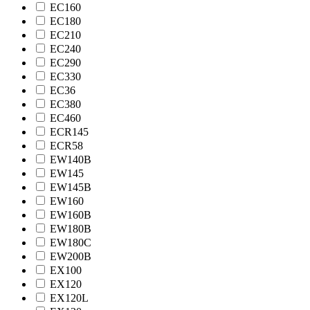
EC160
EC180
EC210
EC240
EC290
EC330
EC36
EC380
EC460
ECR145
ECR58
EW140B
EW145
EW145B
EW160
EW160B
EW180B
EW180C
EW200B
EX100
EX120
EX120L