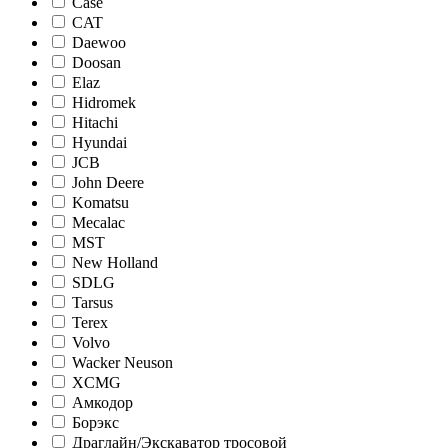
Case
CAT
Daewoo
Doosan
Elaz
Hidromek
Hitachi
Hyundai
JCB
John Deere
Komatsu
Mecalac
MST
New Holland
SDLG
Tarsus
Terex
Volvo
Wacker Neuson
XCMG
Амкодор
Борэкс
Драглайн/Экскаватор тросовой